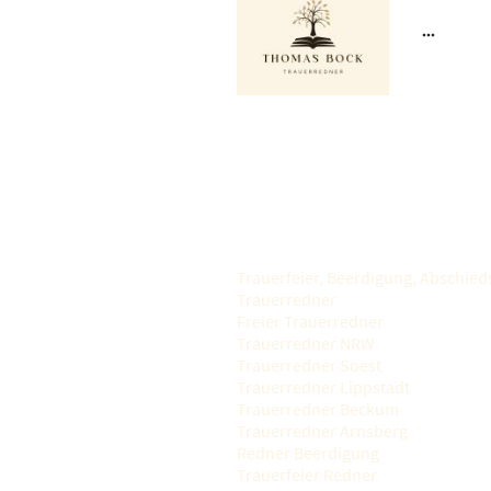
Trauerfeier, Beerdigung, Abschieds
Trauerredner
Freier Trauerredner
Trauerredner NRW
Trauerredner Soest
Trauerredner Lippstadt
Trauerredner Beckum
Trauerredner Arnsberg
Redner Beerdigung
Trauerfeier Redner