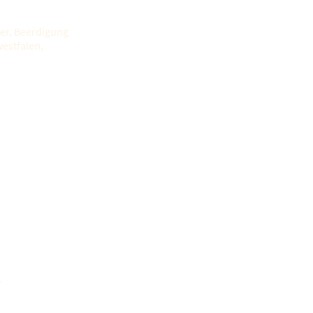
er, Beerdigung
estfalen,
r